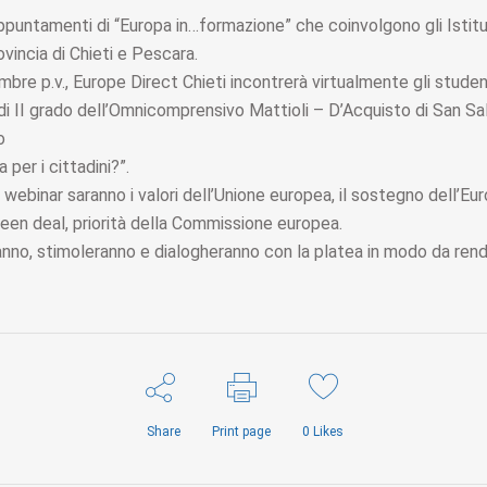
puntamenti di “Europa in…formazione” che coinvolgono gli Istitu
ovincia di Chieti e Pescara.
bre p.v., Europe Direct Chieti incontrerà virtualmente gli studen
di II grado dell’Omnicomprensivo Mattioli – D’Acquisto di San Sa
o
per i cittadini?”.
 webinar saranno i valori dell’Unione europea, il sostegno dell’Eur
Green deal, priorità della Commissione europea.
nno, stimoleranno e dialogheranno con la platea in modo da rende
Share
Print page
0
Likes