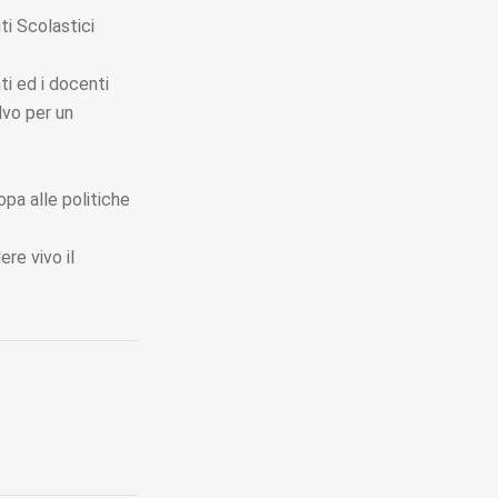
ti Scolastici
ti ed i docenti
lvo per un
opa alle politiche
re vivo il