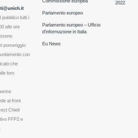
Commissione europea
2022
ti@unich.it
Parlamento europeo
 pubblico tutti i
Parlamento europeo – Ufficio
00 alle ore
d’informazione in Italia
possono
Eu News
l pomeriggio
puntamento con
ficato che
lle loro
 norme
ede al front
rect Chieti
itivo FFP2 e
.