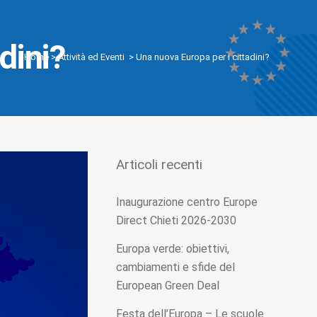
dini?
Home
>
Attività ed Eventi
>
Una nuova Europa per i cittadini?
Articoli recenti
Inaugurazione centro Europe
Direct Chieti 2026-2030
Europa verde: obiettivi,
cambiamenti e sfide del
European Green Deal
Festa dell’Europa – Le scuole