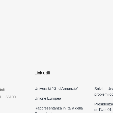
Link utili
Università “G. d’Annunzio”
Solvit – Un
eti
problemi con
31 – 66100
Unione Europea
Presidenza
Rappresentanza in Italia della
dell’Ue: 01