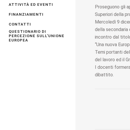
ATTIVITÀ ED EVENTI
Proseguono gli ap
Superiori della pr
FINANZIAMENTI
Mercoledì 9 dicem
CONTATTI
della secondaria 
QUESTIONARIO DI
PERCEZIONE SULL’UNIONE
incontro dal titol
EUROPEA
“Una nuova Europa 
Temi portanti del
del lavoro ed il 
I docenti formera
dibattito.