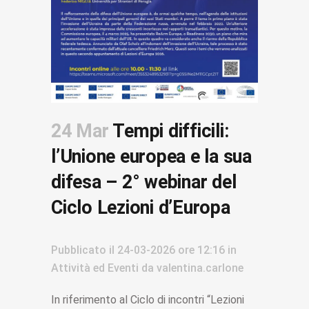
24 Mar
Tempi difficili:
l’Unione europea e la sua
difesa – 2° webinar del
Ciclo Lezioni d’Europa
Pubblicato il
24-03-2026
ore 12:16
in
Attività ed Eventi
da
valentina.carlone
In riferimento al Ciclo di incontri “Lezioni