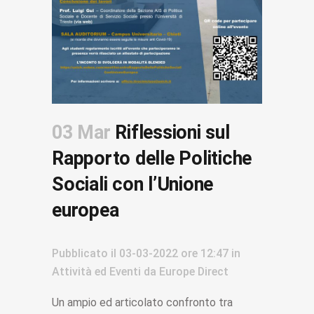
03 Mar
Riflessioni sul
Rapporto delle Politiche
Sociali con l’Unione
europea
Pubblicato il
03-03-2022
ore 12:47
in
Attività ed Eventi
da
Europe Direct
Un ampio ed articolato confronto tra