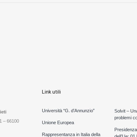
Link utili
Università “G. d’Annunzio”
Solvit – Un
eti
problemi con
31 – 66100
Unione Europea
Presidenza
Rappresentanza in Italia della
dell’Ue: 01