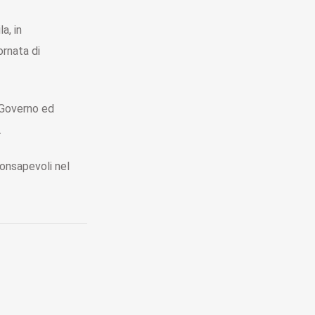
a, in
rnata di
 Governo ed
.
consapevoli nel