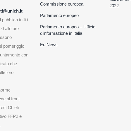
Commissione europea
2022
ti@unich.it
Parlamento europeo
 pubblico tutti i
Parlamento europeo – Ufficio
00 alle ore
d’informazione in Italia
possono
Eu News
l pomeriggio
puntamento con
ficato che
lle loro
 norme
ede al front
rect Chieti
itivo FFP2 e
.