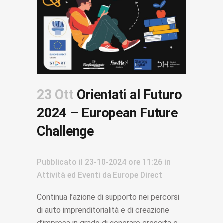
23 Ott
Orientati al Futuro
2024 – European Future
Challenge
Pubblicato il
23-10-2024
ore 11:26
in
Attività ed Eventi
da
Europe Direct
Continua l’azione di supporto nei percorsi
di auto imprenditorialità e di creazione
d’impresa in grado di generare crescita e