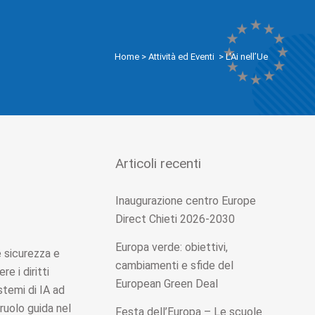
Home
>
Attività ed Eventi
>
L’Ai nell’Ue
Articoli recenti
Inaugurazione centro Europe
Direct Chieti 2026-2030
Europa verde: obiettivi,
e sicurezza e
cambiamenti e sfide del
e i diritti
European Green Deal
stemi di IA ad
ruolo guida nel
Festa dell’Europa – Le scuole