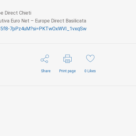
e Direct Chieti
tiva Euro Net – Europe Direct Basilicata
be/5f8-7pPz4uM?si=PKTwOxWVI_1vxqSw
Share
Print page
0
Likes