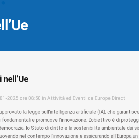
ell’Ue
i nell’Ue
01-2025
ore 08:50
in
Attività ed Eventi
da
Europe Direct
pprovato la legge sull’intelligenza artificiale (IA), che garantisc
ti fondamentali e promuove l’innovazione. L’obiettivo è di protegger
emocrazia, lo Stato di diritto e la sostenibilità ambientale dai si
muovendo nel contempo l’innovazione e assicurando all’Europa un 