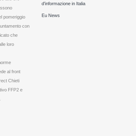
d’informazione in Italia
possono
Eu News
l pomeriggio
puntamento con
ficato che
lle loro
 norme
ede al front
rect Chieti
itivo FFP2 e
.