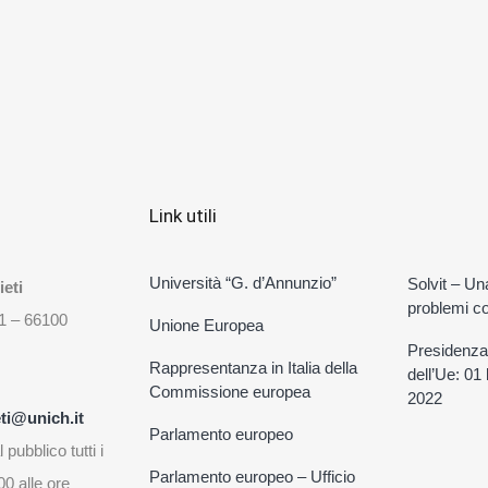
Link utili
Università “G. d’Annunzio”
Solvit – Un
eti
problemi con
31 – 66100
Unione Europea
Presidenza
Rappresentanza in Italia della
dell’Ue: 01
Commissione europea
2022
ti@unich.it
Parlamento europeo
 pubblico tutti i
Parlamento europeo – Ufficio
00 alle ore