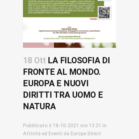
18 Ott
LA FILOSOFIA DI
FRONTE AL MONDO.
EUROPA E NUOVI
DIRITTI TRA UOMO E
NATURA
Pubblicato il
18-10-2021
ore 13:21
in
Attività ed Eventi
da
Europe Direct