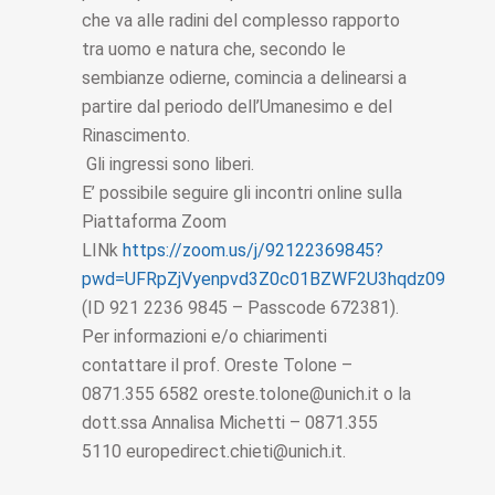
che va alle radini del complesso rapporto
tra uomo e natura che, secondo le
sembianze odierne, comincia a delinearsi a
partire dal periodo dell’Umanesimo e del
Rinascimento.
Gli ingressi sono liberi.
E’ possibile seguire gli incontri online sulla
Piattaforma Zoom
LINk
https://zoom.us/j/92122369845?
pwd=UFRpZjVyenpvd3Z0c01BZWF2U3hqdz09
(ID 921 2236 9845 – Passcode 672381).
Per informazioni e/o chiarimenti
contattare il prof. Oreste Tolone –
0871.355 6582 oreste.tolone@unich.it o la
dott.ssa Annalisa Michetti – 0871.355
5110 europedirect.chieti@unich.it.