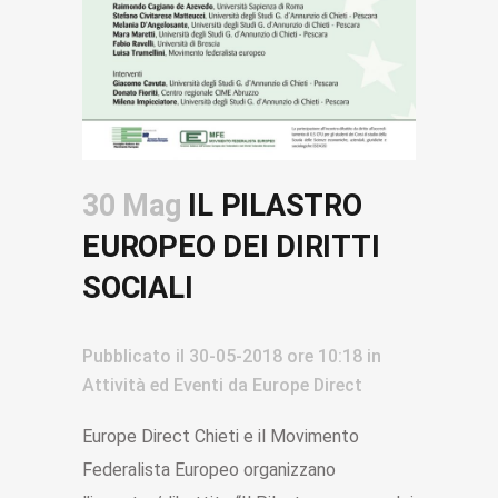
30 Mag
IL PILASTRO
EUROPEO DEI DIRITTI
SOCIALI
Pubblicato il
30-05-2018
ore 10:18
in
Attività ed Eventi
da
Europe Direct
Europe Direct Chieti e il Movimento
Federalista Europeo organizzano