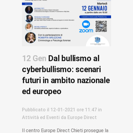
12 Gen
Dal bullismo al
cyberbullismo: scenari
futuri in ambito nazionale
ed europeo
Pubblicato il
12-01-2021
ore 11:47
in
Attività ed Eventi
da
Europe Direct
Il centro Europe Direct Chieti prosegue la