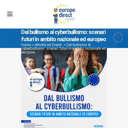
Dal bullismo al cyberbullismo: scenari
futuri in ambito nazionale ed europeo
Home
>
Attività ed Eventi
>
Dal bullismo al
cyberbullismo: scenari futuri in ambito nazionale ed
europeo