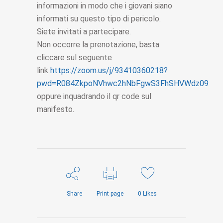
informazioni in modo che i giovani siano
informati su questo tipo di pericolo.
Siete invitati a partecipare.
Non occorre la prenotazione, basta
cliccare sul seguente
link
https://zoom.us/j/93410360218?
pwd=R084ZkpoNVhwc2hNbFgwS3FhSHVWdz09
oppure inquadrando il qr code sul
manifesto.
Share
Print page
0
Likes