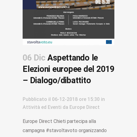
06 Dic
Aspettando le
Elezioni europee del 2019
– Dialogo/dibattito
Pubblicato il
06-12-2018
ore 15:30
in
Attività ed Eventi
da
Europe Direct
Europe Direct Chieti partecipa alla
campagna #stavoltavoto organizzando