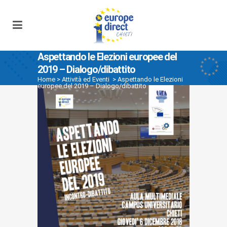
Aspettando le Elezioni europee del
2019 – Dialogo/dibattito
Home
>
Attività ed Eventi
>
Aspettando le Elezioni
europee del 2019 – Dialogo/dibattito