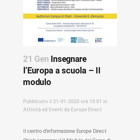
21 Gen
Insegnare
l’Europa a scuola – II
modulo
Pubblicato il
21-01-2020
ore 10:01
in
Attività ed Eventi
da
Europe Direct
Il centro d’informazione Europe Direct